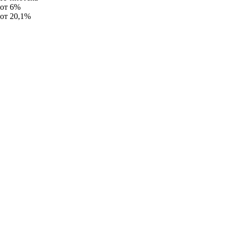
от 6%
от 20,1%